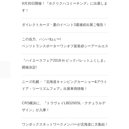
9月30日開催！『ホクリクハコミーチング』に出展しま
す！
ダイレクトカーズ・夏のイベント3週連続出展ご報告！
この迫力、ハンパねぇ〜!
ベンツトランスポーターワンオフ架装@シーアールエス
『ハイエースフェア2018 in ビックパレットふくしま』
開催決定!
ニーズ札幌・『北海道キャンピングカーショー&アウト
ドア・ツーリズムフェア』出展車両情報！
CRS横浜に、『トラヴォイLBD200SL・ナチュラルデ
ザイン』が入庫！
ワンボックスネットワークメンバーが北海道に大集結！