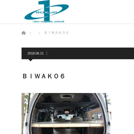
ホーム
ＢＩＷＡＫＯ６
2018.06.11
ＢＩＷＡＫＯ６