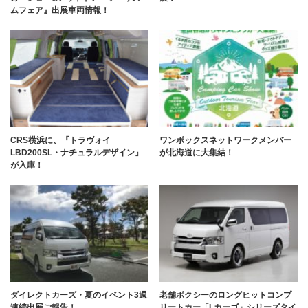
ムフェア』出展車両情報！
CRS横浜に、『トラヴォイ
ワンボックスネットワークメンバー
LBD200SL・ナチュラルデザイン』
が北海道に大集結！
が入庫！
ダイレクトカーズ・夏のイベント3週
老舗ボクシーのロングヒットコンプ
連続出展ご報告！
リートカー「Lカーゴ」シリーズタイ