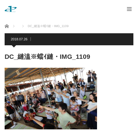
ホーム
DC_縺溘※蟷ｲ縺・IMG_1109
2018.07.26
DC_縺溘※蟷ｲ縺・IMG_1109